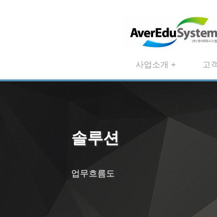
사업소개 +
고객
솔루션
업무흐름도